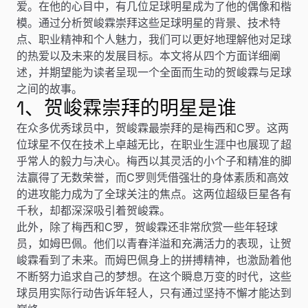
爱。在他的心目中，有几位足球明星成为了他的偶像和楷
模。通过分析贺峻霖崇拜这些足球明星的背景、技术特
点、职业精神和个人魅力，我们可以更好地理解他对足球
的热爱以及未来的发展目标。本文将从四个方面详细阐
述，并期望能为读者呈现一个全面而生动的贺峻霖与足球
之间的故事。
1、贺峻霖崇拜的明星是谁
在众多优秀球员中，贺峻霖最崇拜的是梅西和C罗。这两
位球星不仅在技术上卓越无比，在职业生涯中也展现了超
乎常人的毅力与决心。梅西以其灵活的小个子和精准的脚
法赢得了无数荣誉，而C罗则凭借强壮的身体素质和高效
的进攻能力成为了全球关注的焦点。这两位超级巨星各有
千秋，却都深深吸引着贺峻霖。
此外，除了梅西和C罗，贺峻霖还非常欣赏一些年轻球
员，如姆巴佩。他们以青春洋溢和充满活力的表现，让贺
峻霖看到了未来。而姆巴佩身上的拼搏精神，也激励着他
不断努力追求自己的梦想。在这个瞬息万变的时代，这些
球员用实际行动告诉年轻人，只有通过坚持不懈才能达到