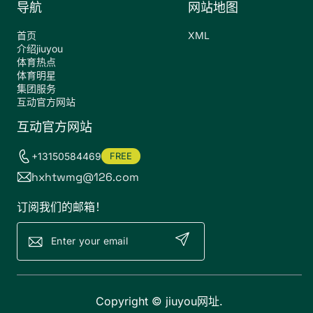
导航
网站地图
首页
XML
介绍jiuyou
体育热点
体育明星
集团服务
互动官方网站
互动官方网站
+13150584469
FREE
hxhtwmg@126.com
订阅我们的邮箱！
Copyright ©
jiuyou网址
.